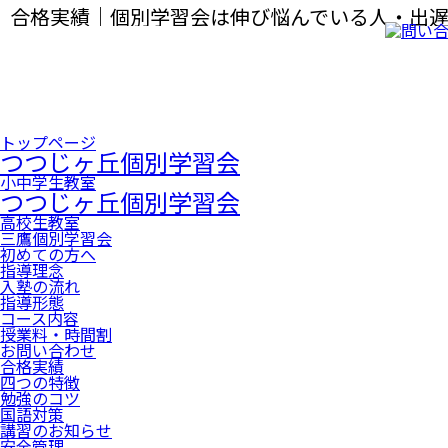
合格実績｜個別学習会は伸び悩んでいる人・出
導くことが得意なプロの個別指導塾です。
トップページ
つつじヶ丘個別学習会
小中学生教室
つつじヶ丘個別学習会
高校生教室
三鷹個別学習会
初めての方へ
指導理念
入塾の流れ
指導形態
コース内容
授業料・時間割
お問い合わせ
合格実績
四つの特徴
勉強のコツ
国語対策
講習のお知らせ
安全管理