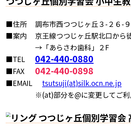
つつじヶ丘個別学習会 小中生教
■住所
調布市西つつじヶ丘３-２６-
■案内
京王線つつじヶ丘駅北口から徒
→「あらさわ歯科」２F
042-440-0880
■TEL
042-440-0898
■FAX
■EMAIL
tsutsuji(at)silk.ocn.ne.jp
※(at)部分を@に変更してご
つつじヶ丘個別学習会 