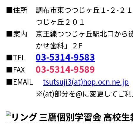
■住所
調布市東つつじヶ丘１-２-２
つじヶ丘２０１
■案内
京王線つつじヶ丘駅北口から
かせ歯科」２F
03-5314-9583
■TEL
03-5314-9589
■FAX
■EMAIL
tsutsuji3(at)hop.ocn.ne.jp
※(at)部分を@に変更してご
三鷹個別学習会 高校生