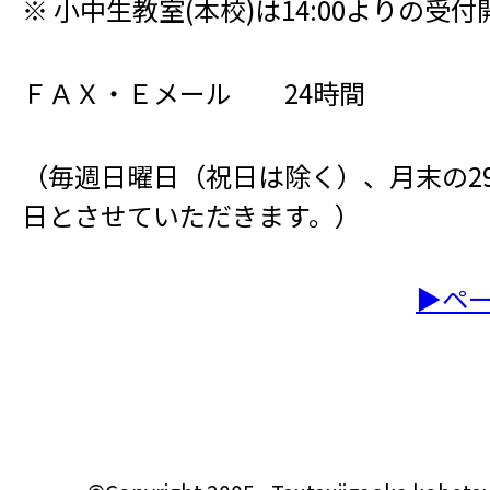
※ 小中生教室(本校)は14:00よりの受
ＦＡＸ・Ｅメール 24時間
（毎週日曜日（祝日は除く）、月末の29,
日とさせていただきます。）
▶ペ