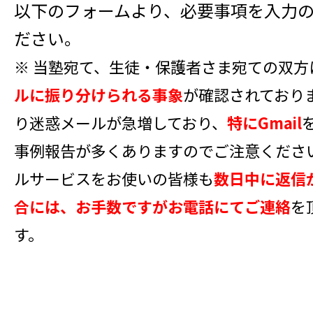
以下のフォームより、必要事項を入力
ださい。
※ 当塾宛て、生徒・保護者さま宛ての双方
ルに振り分けられる事象
が確認されており
り迷惑メールが急増しており、
特にGmail
事例報告が多くありますのでご注意くださ
ルサービスをお使いの皆様も
数日中に返信
合には、お手数ですがお電話にてご連絡
を
す。