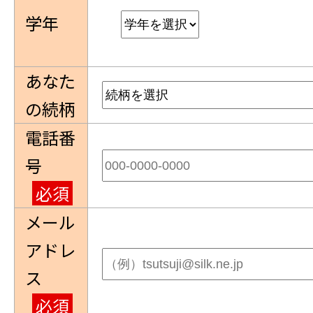
学年
あなた
の続柄
電話番
号
必須
メール
アドレ
ス
必須