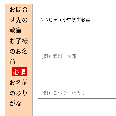
お問合
せ先の
教室
お子様
のお名
前
必須
お名前
のふり
がな