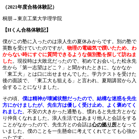
（2021年度合格体験記）
桐朋→東京工業大学理学院
【Hくん合格体験記】
僕がこの塾に入ったのは浪人生の夏休みからです。別の塾で
英数を受けていたのですが、
物理の電磁気で躓いたため、わ
からない時にすぐに質問できるような個別塾を探して訪ねま
した
。現役時は大敗北だったので、初めてお会いした松永先
生から「第一志望はどこ？」と聞かれたときに、なかなか
「東工大」とは口に出せませんでした。学力テストを受けた
後の面談で、「東工大も狙える」と言われ、夏期講習から入
会することになりました。
その頃、
僕は精神が壊滅状態だったので、結構な迷惑を先生
方にかけましたが、先生方は優しく受け止め、よく褒めてく
れました
。不安の大きかった通塾も、慣れると先生方とかな
り仲良くなれました。浪人生活ではあまり他人と会話をする
ことがなかったので、先生方との会話は
心の拠り所
となって
いました。僕のことを一生懸命に考えてくれてとても心強か
ったです。