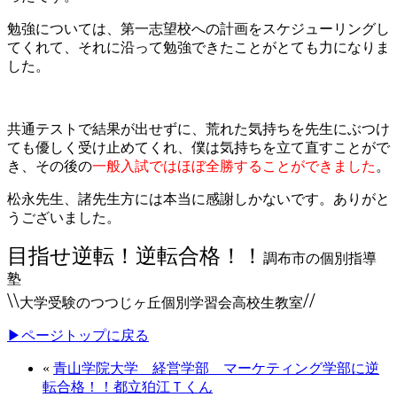
勉強については、第一志望校への計画をスケジューリングし
てくれて、それに沿って勉強できたことがとても力になりま
した。
共通テストで結果が出せずに、荒れた気持ちを先生にぶつけ
ても優しく受け止めてくれ、僕は気持ちを立て直すことがで
き、その後の
一般入試ではほぼ全勝することができました
。
松永先生、諸先生方には本当に感謝しかないです。ありがと
うございました。
目指せ逆転！逆転合格！！
調布市の個別指導
塾
\\
//
大学受験のつつじヶ丘個別学習会高校生教室
▶ページトップに戻る
«
青山学院大学 経営学部 マーケティング学部に逆
転合格！！都立狛江Ｔくん