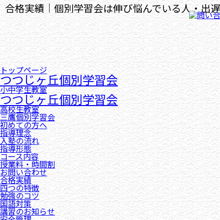
合格実績｜個別学習会は伸び悩んでいる人・出
導くことが得意なプロの個別指導塾です。
トップページ
つつじヶ丘個別学習会
小中学生教室
つつじヶ丘個別学習会
高校生教室
三鷹個別学習会
初めての方へ
指導理念
入塾の流れ
指導形態
コース内容
授業料・時間割
お問い合わせ
合格実績
四つの特徴
勉強のコツ
国語対策
講習のお知らせ
安全管理