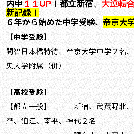
内申
１１
UP
！都立新宿、
大逆転
新記録！
６年から
始めた中学受験、
帝京大
【中学受験】
開智日本橋特待、帝京大学中学２名
央大学附属（併）
【高校受験】
【都立一般】 新宿、武蔵野北、
摩、狛江、南平、神代２名