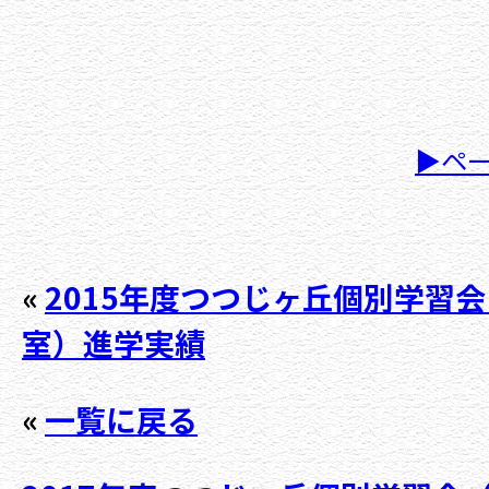
▶ペ
«
2015年度つつじヶ丘個別学習
室）進学実績
«
一覧に戻る