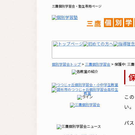
三鷹個別学習会・塾生専用ページ
個別学習会トップ
>
三鷹個別学習会
>
保護中: 三
この
い。
パス