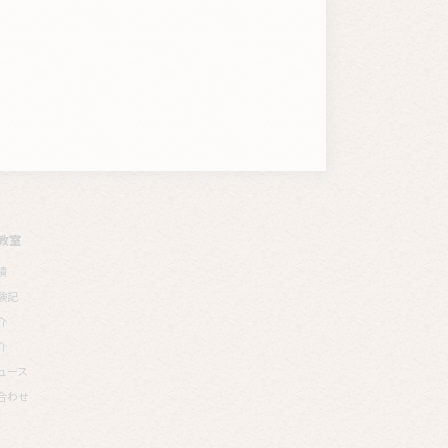
教室
績
験記
介
介
ュース
合わせ