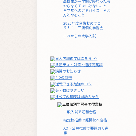
高校生が一学期が終わったら
やらなくてはいけないこと
各学年へのアドバイス 考え
方とやること
2026年度合格おめでと
う！！ 三鷹個別学習会
これからの大学入試
一般入試で逆転合格
指定校推薦で難関校へ合格
AO・公募推薦で要領良く進
学