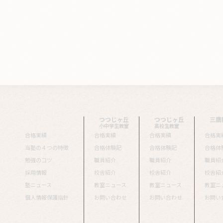
つつじヶ丘
つつじヶ丘
三鷹
小中学生教室
高校生教室
合格実績
合格実績
合格実績
合格実
当塾の４つの特徴
合格体験記
合格体験記
合格体
勉強のコツ
職員紹介
職員紹介
職員紹
採用情報
校舎紹介
校舎紹介
校舎紹
塾ニュース
教室ニュース
教室ニュース
教室ニ
個人情報保護指針
お問い合わせ
お問い合わせ
お問い