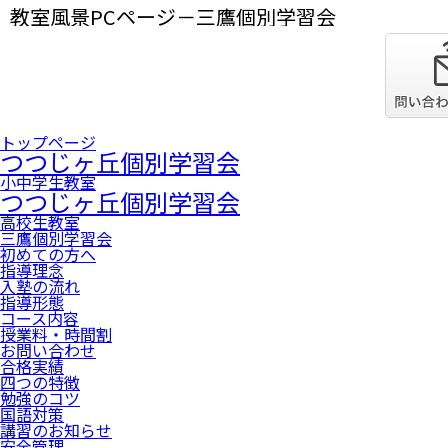
教室風景PCページ－三鷹個別学習会
トップページ
つつじヶ丘個別学習会
小中学生教室
つつじヶ丘個別学習会
高校生教室
三鷹個別学習会
初めての方へ
指導理念
入塾の流れ
指導形態
コース内容
授業料・時間割
お問い合わせ
合格実績
四つの特徴
勉強のコツ
国語対策
講習のお知らせ
安全管理