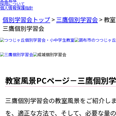
採用について
個人情報保護指針
個別学習会トップ
>
三鷹個別学習会
>
教室
三鷹個別学習会
教室風景PCページ－三鷹個別
三鷹個別学習会の教室風景をご紹介し
を、適正な方法で、そして、必要な量